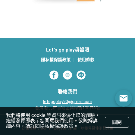
Let's go play毋設限
隱私權保護政策
|
使用條款
聯絡我們
letsgoplay90@gmail.com
台灣 新北市貢寮區興隆街100巷6號
我們將使用 cookie 等資訊來優化您的體驗，
繼續瀏覽即表示您同意我們使用。欲瞭解詳
Powered by Rezio
關閉
細內容，請詳閱隱私權保護政策。
建議使用 Chrome、Edge 或 Safari，以獲得最佳瀏覽效果